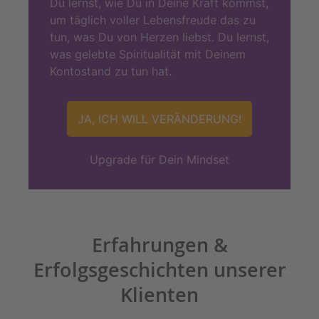
Du lernst, wie Du in Deine Kraft kommst,
um täglich voller Lebensfreude das zu
tun, was Du von Herzen liebst. Du lernst,
was gelebte Spiritualität mit Deinem
Kontostand zu tun hat.
JA, ICH WILL VERÄNDERUNG!
Upgrade für Dein Mindset
Erfahrungen &
Erfolgsgeschichten unserer
Klienten