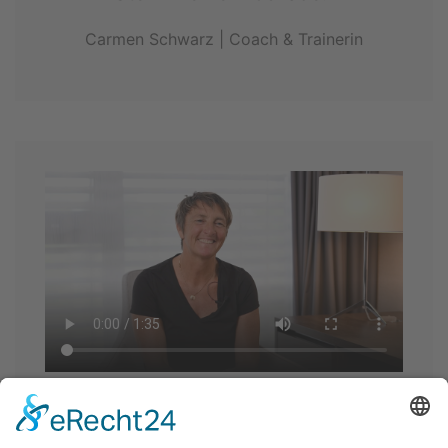
Carmen Schwarz | Coach & Trainerin
„Mein Leben fühlt sich heute
freier an.”