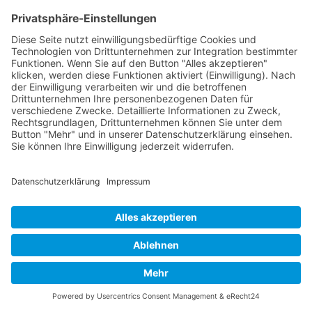
„Hier bin ich in einer Gemeinschaft,
von der ich mich getragen fühle”
Astrid Berz | Schmuckdesignerin & ehemalige
Kitesurf-Weltmeisterin