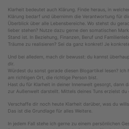
Klarheit bedeutet auch Klärung. Finde heraus, in welc
Klärung bedarf und übernimm die Verantwortung für dich
Überblick über alle Lebensbereiche. Wo stehst du gera
lieber stehen? Nutze dazu gerne den somatischen Marker
Stand ist. In Beziehung, Finanzen, Beruf und Familienle
Träume zu realisieren? Sei da ganz konkret! Je konkrete
Und bei alledem, mach dir bewusst: du kannst überhaupt
dir.
Würdest du sonst gerade diesen Blogartikel lesen? Ich h
am richtigen Ort, die richtige Person bist.
Hast du für Klarheit in deiner Innenwelt gesorgt, dann
zur Außenwelt darstellt. Mittels deines Tuns erzielst d
Verschaffe dir noch heute Klarheit darüber, was du wills
Das ist die Grundlage für alles Weitere.
In jedem Fall stehe ich gerne zu einem persönlichen Ge