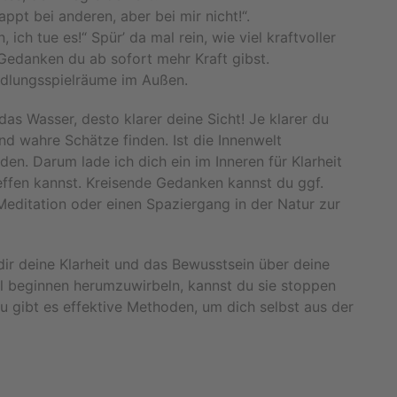
appt bei anderen, aber bei mir nicht!“.
 ich tue es!“ Spür’ da mal rein, wie viel kraftvoller
Gedanken du ab sofort mehr Kraft gibst.
andlungsspielräume im Außen.
 das Wasser, desto klarer deine Sicht! Je klarer du
nd wahre Schätze finden. Ist die Innenwelt
den. Darum lade ich dich ein im Inneren für Klarheit
effen kannst. Kreisende Gedanken kannst du ggf.
ditation oder einen Spaziergang in der Natur zur
n dir deine Klarheit und das Bewusstsein über deine
l beginnen herumzuwirbeln, kannst du sie stoppen
zu gibt es effektive Methoden, um dich selbst aus der