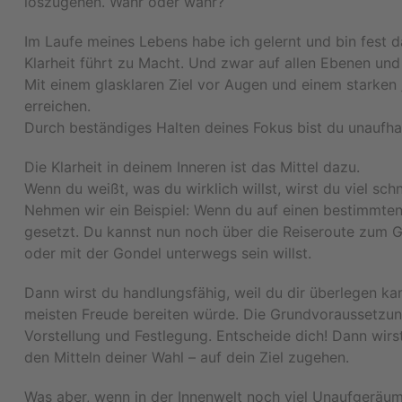
loszugehen. Wahr oder wahr?
Im Laufe meines Lebens habe ich gelernt und bin fest 
Klarheit führt zu Macht. Und zwar auf allen Ebenen und
Mit einem glasklaren Ziel vor Augen und einem starken 
erreichen.
Durch beständiges Halten deines Fokus bist du unaufha
Die Klarheit in deinem Inneren ist das Mittel dazu.
Wenn du weißt, was du wirklich willst, wirst du viel schn
Nehmen wir ein Beispiel: Wenn du auf einen bestimmten 
gesetzt. Du kannst nun noch über die Reiseroute zum 
oder mit der Gondel unterwegs sein willst.
Dann wirst du handlungsfähig, weil du dir überlegen ka
meisten Freude bereiten würde. Die Grundvoraussetzung 
Vorstellung und Festlegung. Entscheide dich! Dann wirs
den Mitteln deiner Wahl – auf dein Ziel zugehen.
Was aber, wenn in der Innenwelt noch viel Unaufgeräum