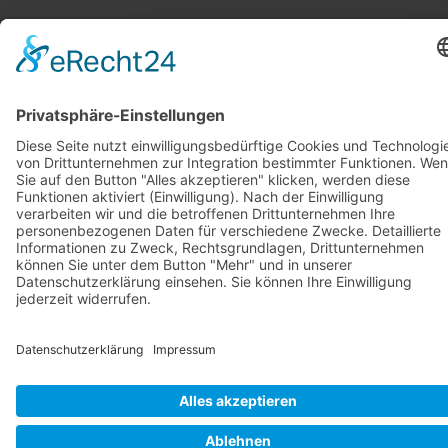
Kontakt
|
AGB
|
Widerrufsbelehrung
|
Datenschutz
|
Impressum
619 714 218 41