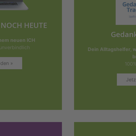
 – NOCH HEUTE
Gedank
einem neuen ICH
unverbindlich
Dein Alltagshelfer,
b
lden »
100%
Jetz