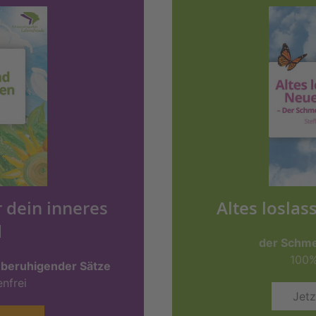
r dein inneres
Altes loslas
d
der Schme
100%
 beruhigender Sätze
nfrei
Jetz