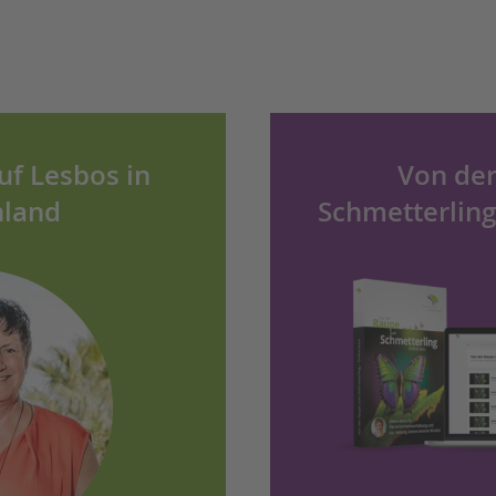
auf Lesbos in
Von de
nland
Schmetterling