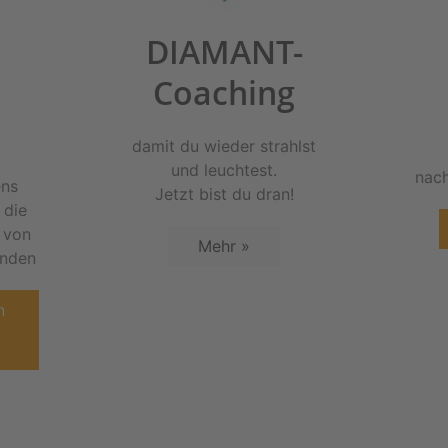
DIAMANT-
Coaching
damit du wieder strahlst
und leuchtest.
nach
ens
Jetzt bist du dran!
 die
 von
Mehr »
enden
n