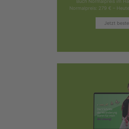
Buch Normalpreis im Han
Normalpreis: 279 € – Heut
Jetzt beste