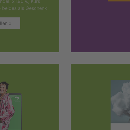
del: 21,90 €, Kurs
e beides als Geschenk
llen »