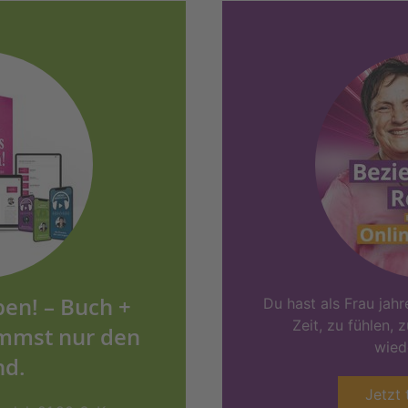
ben! – Buch +
Du hast als Frau jahre
Zeit, zu fühlen, 
immst nur den
wied
nd.
Jetzt 