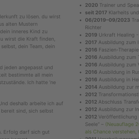
2020
Trainer und Spea
seit 2017
Klarheits un
erkunft zu lösen. du wirst
06/2019–09/2023
Tra
us alten Mustern
Richter
 dein inneres Kind zu
2019
Urkraft Healing
 wirst die Kraft finden,
2017
Ausbildung zum 
 selbst, dein Team, dein
2016
Faszien-Therapi
2016
Ausbildung zum T
2016
Ausbildung zum 
und jeden angepasst und
2016
Ausbildung in Ru
keit bestimmte all mein
2016
Ausbildung in He
tzustände. Ich hatte ’ne
2014
Ausbildung zur m
2012
Transformationst
2012
Abschluss Transf
 Und deshalb arbeite ich auf
2012
Ausbildung zur In
reit sind, sich selbst
2012
Veröffentlichung
Seele“ –
(Neuauflage 2
als Chance verstehen,
. Erfolg darf sich gut