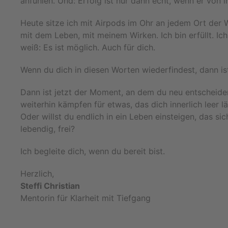
anfühlen. Und: Erfolg ist nur dann echt, wenn er von
Heute sitze ich mit Airpods im Ohr an jedem Ort der W
mit dem Leben, mit meinem Wirken. Ich bin erfüllt. I
weiß: Es ist möglich. Auch für dich.
Wenn du dich in diesen Worten wiederfindest, dann ist
Dann ist jetzt der Moment, an dem du neu entscheiden
weiterhin kämpfen für etwas, das dich innerlich leer l
Oder willst du endlich in ein Leben einsteigen, das sich
lebendig, frei?
Ich begleite dich, wenn du bereit bist.
Herzlich,
Steffi Christian
Mentorin für Klarheit mit Tiefgang