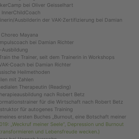
kerCamp bei Oliver Geisselhart
d InnerChildCoach
inerin/Ausbilderin der VAK-Zertifizierung bei Damian
 - Choreo Mayana
Impulscoach bei Damian Richter
e-Ausbildung
rain the Trainer, seit dem Trainerin in Workshops
VAK-Coach bei Damian Richter
ssische Heilmethoden
ilen mit Zahlen
edialen Therapeutin (Reading)
herapieausbildung nach Robert Betz
ormationstrainer für die Wirtschaft nach Robert Betz
struktor für autogenes Training
 meines ersten Buches „Burnout, eine Botschaft meiner
019: „Weckruf meiner Seele“, Depression und Burnout
 transformieren und Lebensfreude wecken.)