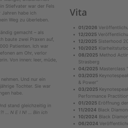
in Stiefvater war der Fels
Vita
r Jahren habe ich
mein Weg zu überleben.
01/2026
Veröffentlic
tändig gemacht – als
12/2025
Veröffentlic
Ich baute zwei Praxen auf,
12/2025
Sisterhood 20
.000 Patienten. Ich war
10/2025
Klarheitsturbo
lefonen am Ohr, verlor
08/2025
Method Acting
in. Von innen: leer, müde,
Strasberg
04/2025
Masterclass "
03/2025
Keynotespeak
 nehmen. Und nur ein
& Power“
ährige Tochter. Sie war
03/2025
Keynotespeak
ngen habe.
Performance Practitio
01/2025
Eröffnung de
d stand gleichzeitig in
11/2024
Black Diamond
h?! … N E I N! … Bin ich
10/2024
Black Diamond
06/2024
Veröffentlic