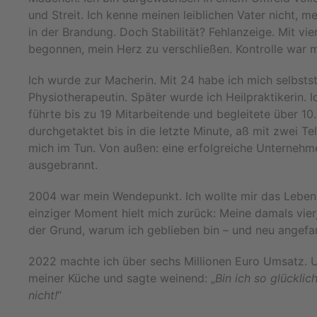
und Streit. Ich kenne meinen leiblichen Vater nicht, me
in der Brandung. Doch Stabilität? Fehlanzeige. Mit vie
begonnen, mein Herz zu verschließen. Kontrolle war 
Ich wurde zur Macherin. Mit 24 habe ich mich selbsts
Physiotherapeutin. Später wurde ich Heilpraktikerin. 
führte bis zu 19 Mitarbeitende und begleitete über 10
durchgetaktet bis in die letzte Minute, aß mit zwei Te
mich im Tun. Von außen: eine erfolgreiche Unternehmer
ausgebrannt.
2004 war mein Wendepunkt. Ich wollte mir das Leben
einziger Moment hielt mich zurück: Meine damals vierj
der Grund, warum ich geblieben bin – und neu angefa
2022 machte ich über sechs Millionen Euro Umsatz. Un
meiner Küche und sagte weinend: „
Bin ich so glücklic
nicht!
“