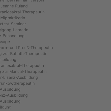
nar bei Hannah Iversohn
 Jeanne Ruland
raniosakral-Therapeutin
eilpraktikerin
xtest-Seminar
Qigong-Lehrerin
te-Behandlung
ssage
Dorn- und Preuß-Therapeutin
g zur Bobath-Therapeutin
sbildung
raniosakral-Therapeutin
g zur Manual-Therapeutin
r-Lizenz-Ausbildung
Brunkowtherapeutin
Ausbildung
enz-Ausbildung
Ausbildung
ildung