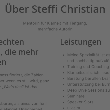
Über Steffi Christian
Mentorin für Klarheit mit Tiefgang,
mehrfache Autorin
 echten
Leistungen
, die mehr
Meine Spezialität ist 
en
und nachhaltig aufzul
Training und Coaching
Klarheitscalls, ich liebe
ness floriert, die Zahlen
Beratung bei allen Dra
er wenn es still wird, ganz
Unterstützung bei Bur
: „
War's das? Ist das
Deep Dive Sessions zu
Seminare
Speaker-Slots
eboren, als eines von fünf
u.v.a.m.
r Mangel, Unsicherheit