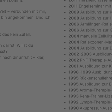
2011
Herzheilungssemi
 innen kommt.
2011
Engelseminar mit
elt – verbunden mit mir,
2009
Ausbildung zur K
ch bin angekommen. Und ich
2008
Ausbildung zur H
2006
Armlängen-Refle
2006
Ausbildung zur 
 das kein Zufall.
2004
manuelle Zelluli
2004
Reflexzonen-Ma
 darfst: Willst du
2004
Ausbildung zur 
ässt?
2002–2003
Ausbildun
 nach dir anfühlt – klar,
2002
PNF-Therapie-Au
2001
Ausbildung zur K
1998–1999
Ausbildun
1995
Rückenschullehre
1995
Ausbildung zur 
1995
Aroma-Therapie-
1993
Reha-Trainer-Liz
1992
Lymph-Therapie-
1990
Akupressur-Ausb