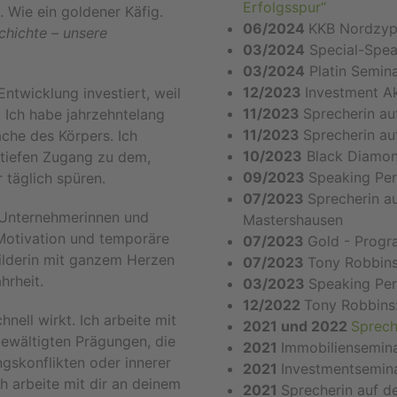
Erfolgsspur“
. Wie ein goldener Käfig.
06/2024
KKB Nordzype
chichte – unsere
03/2024
Special-Spea
03/2024
Platin Semin
12/2023
Investment Ak
Entwicklung investiert, weil
11/2023
Sprecherin au
. Ich habe jahrzehntelang
11/2023
Sprecherin a
ache des Körpers. Ich
10/2023
Black Diamon
 tiefen Zugang zu dem,
09/2023
Speaking Pe
 täglich spüren.
07/2023
Sprecherin 
r Unternehmerinnen und
Mastershausen
 Motivation und temporäre
07/2023
Gold - Prog
bilderin mit ganzem Herzen
07/2023
Tony Robbins
hrheit.
03/2023
Speaking Per
12/2022
Tony Robbins:
nell wirkt. Ich arbeite mit
2021 und 2022
Sprech
ewältigten Prägungen, die
2021
Immobiliensemina
gskonflikten oder innerer
2021
Investmentsemina
ch arbeite mit dir an deinem
2021
Sprecherin auf d